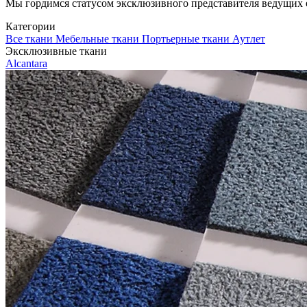
Мы гордимся статусом эксклюзивного представителя ведущих евр
Категории
Все ткани
Мебельные ткани
Портьерные ткани
Аутлет
Эксклюзивные ткани
Alcantara