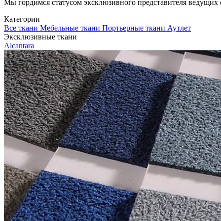
Мы гордимся статусом эксклюзивного представителя ведущих евр
Категории
Все ткани
Мебельные ткани
Портьерные ткани
Аутлет
Эксклюзивные ткани
Alcantara