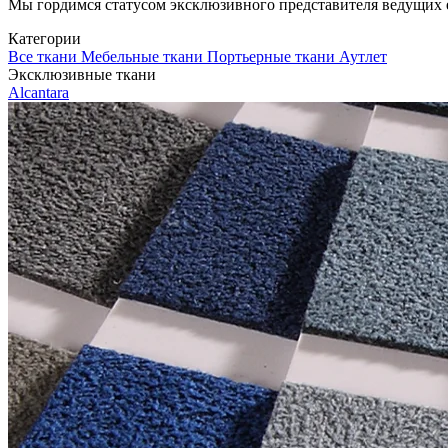
Мы гордимся статусом эксклюзивного представителя ведущих евр
Категории
Все ткани
Мебельные ткани
Портьерные ткани
Аутлет
Эксклюзивные ткани
Alcantara