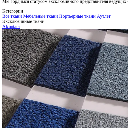
Мы гордимся статусом эксклюзивного представителя ведущих евр
Категории
Все ткани
Мебельные ткани
Портьерные ткани
Аутлет
Эксклюзивные ткани
Alcantara