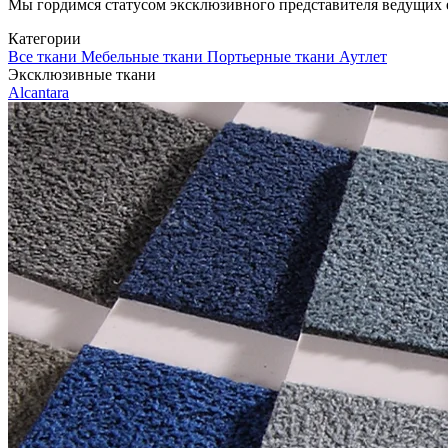
Мы гордимся статусом эксклюзивного представителя ведущих евр
Категории
Все ткани
Мебельные ткани
Портьерные ткани
Аутлет
Эксклюзивные ткани
Alcantara