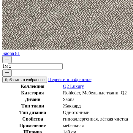
Saona 81
1
м
Перейти в избранное
Добавить в избранное
Коллекция
Q2 Luxury
Категория
Rohleder, Мебельные ткани, Q2
Дизайн
Saona
Тип ткани
Жаккард
Тип дизайна
Однотонный
Свойства
гипоаллергенная, лёгкая чистка
Применение
мебельная
Ширина
140 см