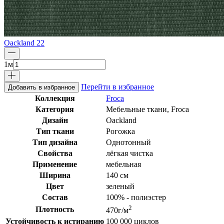
Oackland 22
1
м
Перейти в избранное
Добавить в избранное
Коллекция
Froca
Категория
Мебельные ткани, Froca
Дизайн
Oackland
Тип ткани
Рогожка
Тип дизайна
Однотонный
Свойства
лёгкая чистка
Применение
мебельная
Ширина
140 см
Цвет
зеленый
Состав
100% - полиэстер
2
Плотность
470г/м
Устойчивость к истиранию
100 000 циклов