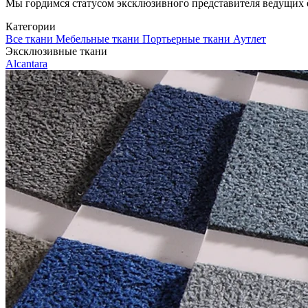
Мы гордимся статусом эксклюзивного представителя ведущих евр
Категории
Все ткани
Мебельные ткани
Портьерные ткани
Аутлет
Эксклюзивные ткани
Alcantara