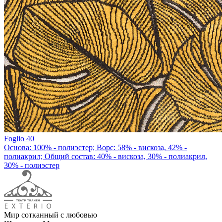
Foglio 40
Основа: 100% - полиэстер; Ворс: 58% - вискоза, 42% -
полиакрил; Общий состав: 40% - вискоза, 30% - полиакрил,
30% - полиэстер
Мир сотканный с любовью