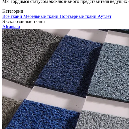
Мы гордимся статусом эксклюзивного представителя ведущих евр
Категории
Все ткани
Мебельные ткани
Портьерные ткани
Аутлет
Эксклюзивные ткани
Alcantara