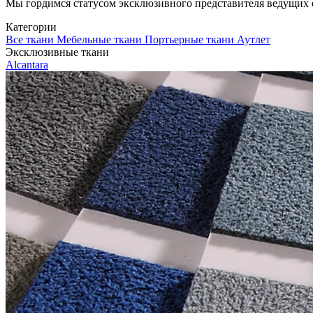
Мы гордимся статусом эксклюзивного представителя ведущих евр
Категории
Все ткани
Мебельные ткани
Портьерные ткани
Аутлет
Эксклюзивные ткани
Alcantara