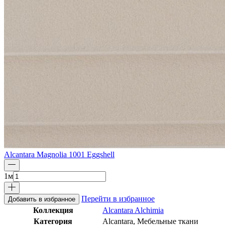
Alcantara Magnolia 1001 Eggshell
1
м
Перейти в избранное
Добавить в избранное
Коллекция
Alcantara Alchimia
Категория
Alcantara, Мебельные ткани