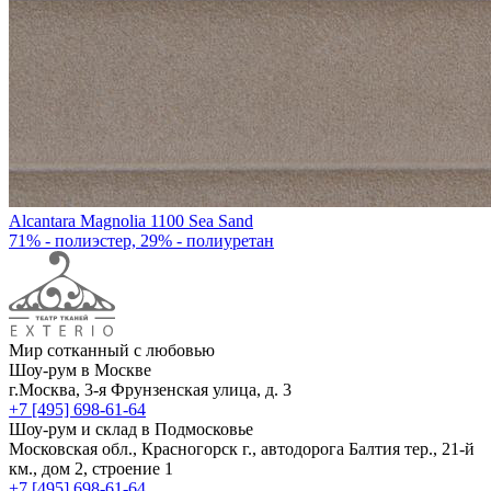
Alcantara Magnolia 1100 Sea Sand
71% - полиэстер, 29% - полиуретан
Мир сотканный с любовью
Шоу-рум в Москве
г.Москва, 3-я Фрунзенская улица, д. 3
+7 [495] 698-61-64
Шоу-рум и склад в Подмосковье
Московская обл., Красногорск г., автодорога Балтия тер., 21-й
км., дом 2, строение 1
+7 [495] 698-61-64