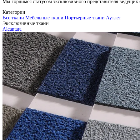
Мы гордимся статусом эксклюзивного представителя ведущих евр
Категории
Все ткани
Мебельные ткани
Портьерные ткани
Аутлет
Эксклюзивные ткани
Alcantara